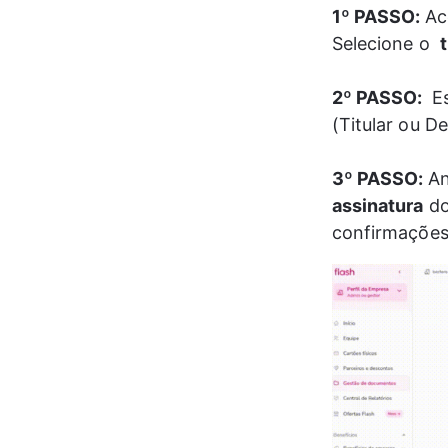
1º PASSO: 
Ac
Selecione o  
2º PASSO: 
 E
(Titular ou D
3º PASSO: 
An
assinatura
 d
confirmações 