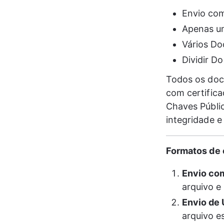
Envio com
Apenas u
Vários D
Dividir D
Todos os do
com certifica
Chaves Públic
integridade e 
Formatos de 
Envio com
arquivo e
Envio de
arquivo e