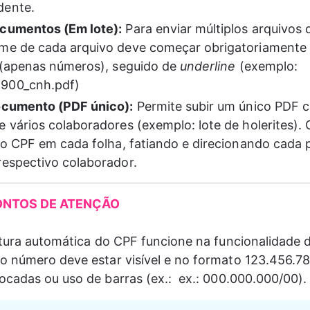
dente.
cumentos (Em lote):
 Para enviar múltiplos arquivos
me de cada arquivo deve começar obrigatoriamente
r (apenas números), seguido de 
underline
 (exemplo: 
900_cnh.pdf) 
ocumento (PDF único):
 Permite subir um único PDF 
e vários colaboradores (exemplo: lote de holerites). 
a o CPF em cada folha, fatiando e direcionando cada 
respectivo colaborador.
ONTOS DE ATENÇÃO
itura automática do CPF funcione na funcionalidade de
o número deve estar visível e no formato 123.456.78
cadas ou uso de barras (ex.:  
ex.: 000.000.000/00
).