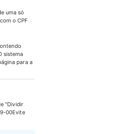
 de uma só 
 com o CPF 
contendo 
O sistema 
página para a 
 "Dividir 
9-00Evite 