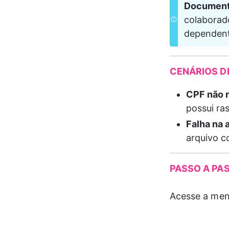
Document
colaborado
dependent
CENÁRIOS D
CPF não 
possui ra
Falha na 
arquivo c
PASSO A PA
Acesse a men