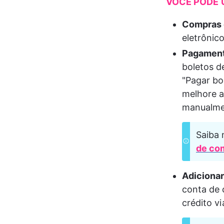
VOCÊ PODE U
Compras c
eletrônico
Pagament
boletos d
"Pagar bo
melhore a
manualme
Saiba 
de co
Adicionar
conta de 
crédito vi