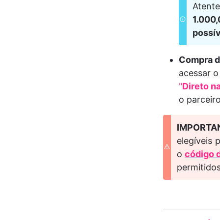
Atente
1.000,
possív
Compra de
acessar o
"
Direto n
o parceir
IMPORTA
elegíveis 
o 
código 
permitidos