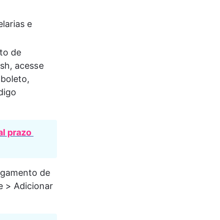
larias e 
to de 
sh, acesse 
boleto, 
digo 
l prazo 
agamento de 
 > Adicionar 