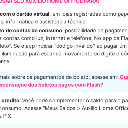
SAR SEU AUXÍLIO HOME OFFICE PARA:
om o cartão virtual
: 
em lojas registradas como pape
s, informática e assistência técnica;
o de contas de consumo: 
possibilidade de pagamen
e contas como luz, internet e telefone. No app da Fla
leto". Se o app indicar "código inválido" ao pagar um 
 iluminação para escanear novamente ou digite o có
nte.
mais sobre os pagamentos de boleto, acesse em:
Qua
mpensação dos boletos pagos com Flash?
 credito: 
Você pode complementar o saldo para o p
consumo. Acesse "Meus Saldos > Auxílio Home Office
a PIX.