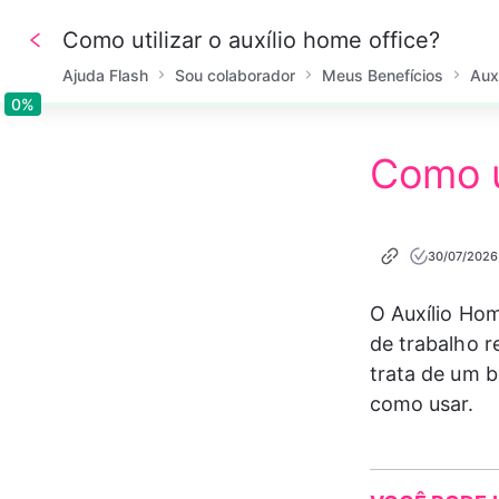
Como utilizar o auxílio home office?
Ajuda Flash
Sou colaborador
Meus Benefícios
Aux
0%
0%
Como u
30/07/2026
O Auxílio Hom
de trabalho r
trata de um be
como usar.