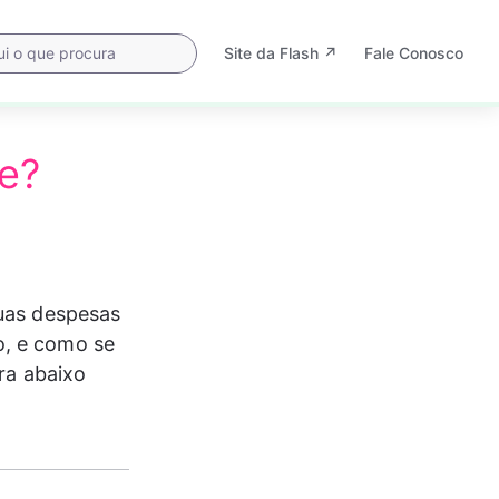
Site da Flash ↗
Fale Conosco
Abre
em
uma
nova
ce?
aba
suas despesas 
o, e como se 
ra abaixo 