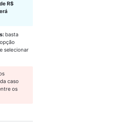
de R$ 
erá 
: 
basta 
 opção 
 e selecionar 
os 
ada caso 
entre os 