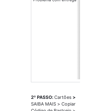
ces
sári
o 
vali
dar
end
ere
ço 
de 
ent
reg
a
2º PASSO: 
Cartões 
> 
SAIBA MAIS > Copiar 
Código de Rastreio > 