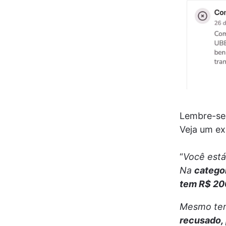
Lembre-se:
Veja um ex
“
Você est
Na 
catego
tem R$ 20
Mesmo tend
recusado, 