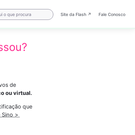
Site da Flash ↗
Fale Conosco
Abre
em
uma
nova
ssou?
aba
vos de 
o ou virtual.
ificação que 
e Sino > 