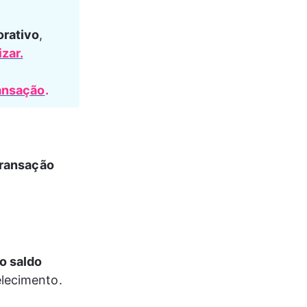
orativo
, 
zar.
ransação
.
transação 
o saldo 
elecimento.