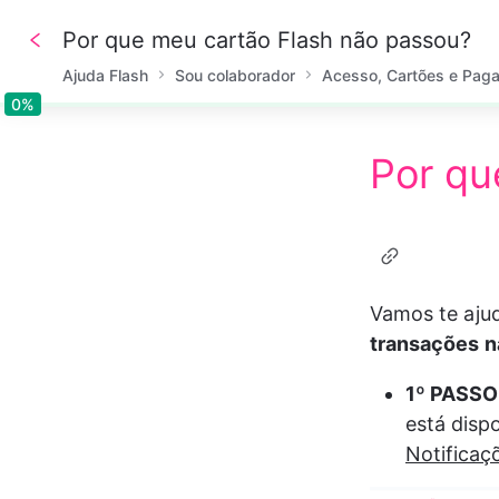
Por que meu cartão Flash não passou?
Ajuda Flash
Sou colaborador
Acesso, Cartões e Pag
0%
0%
Por qu
Vamos te ajud
transações n
1º PASSO
está dispo
Notificaç