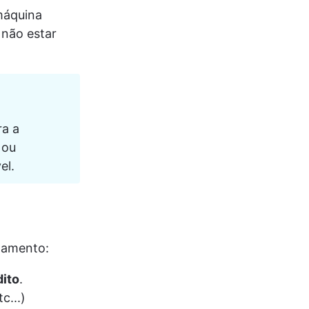
máquina 
não estar 
a a 
 ou 
l. 
gamento:
ito
.
c...)