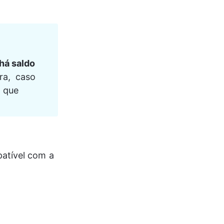
há saldo 
a,  caso 
 que 
atível com a 