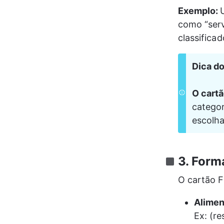
Exemplo: 
como “serv
classifica
Dica do
O cart
categor
escolha
3. For
O cartão 
Alimen
Ex: (r